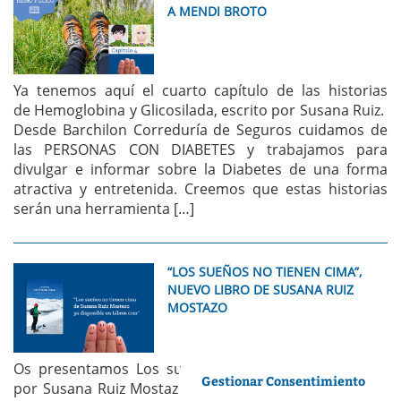
A MENDI BROTO
Ya tenemos aquí el cuarto capítulo de las historias
de Hemoglobina y Glicosilada, escrito por Susana Ruiz.
Desde Barchilon Correduría de Seguros cuidamos de
las PERSONAS CON DIABETES y trabajamos para
divulgar e informar sobre la Diabetes de una forma
atractiva y entretenida. Creemos que estas historias
serán una herramienta […]
“LOS SUEÑOS NO TIENEN CIMA”,
NUEVO LIBRO DE SUSANA RUIZ
MOSTAZO
Os presentamos Los sueños no tienen cima, escrito
Gestionar Consentimiento
por Susana Ruiz Mostazo. En él Susana nos cuenta su