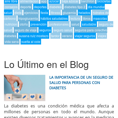
aire libre
alimentacion
app
azúcar
baja azúcar
barchilon
bicicletas
consejos
deporte
deportes
diabetes
diabetes tipo 2
dia mundial
salud
dieta
ejercicios
fiesta
fitness
glucemia
helados
hidratos de
carbono
hipoglucemia
hábitos saludables
lectura
libros
mascotas
nutricion
otoño
prevención
profesionales
salud
saludable
seguro de
salud
seguro de viaje
seguros
seguro salud
seguros para colectivo
diabetes
susana ruiz mostazo
tardor
verano
viajar seguros
viajes
vida sana
vuelta al cole
Lo Último en el Blog
LA IMPORTANCIA DE UN SEGURO DE
SALUD PARA PERSONAS CON
DIABETES
La diabetes es una condición médica que afecta a
millones de personas en todo el mundo. Aunque
existen diversos tratamientos y avances en la medicina