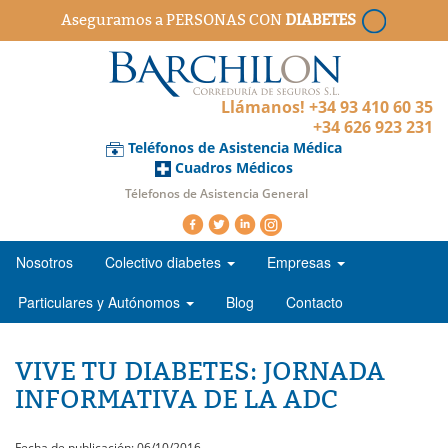
Aseguramos a PERSONAS CON
DIABETES
Llámanos! +34 93 410 60 35
+34 626 923 231
Teléfonos de Asistencia Médica
Cuadros Médicos
Télefonos de Asistencia General
Nosotros
Colectivo diabetes
Empresas
Particulares y Autónomos
Blog
Contacto
VIVE TU DIABETES: JORNADA
INFORMATIVA DE LA ADC
Fecha de publicación: 06/10/2016