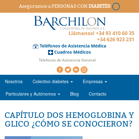
Aseguramos a PERSONAS CON
DIABETES
Llámanos! +34 93 410 60 35
+34 626 923 231
Teléfonos de Asistencia Médica
Cuadros Médicos
Télefonos de Asistencia General
Nosotros
Colectivo diabetes
Empresas
Particulares y Autónomos
Blog
Contacto
CAPÍTULO DOS HEMOGLOBINA Y
GLICO ¿CÓMO SE CONOCIERON?