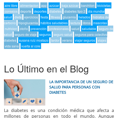
aire libre
alimentacion
app
azúcar
baja azúcar
barchilon
bicicletas
consejos
deporte
deportes
diabetes
diabetes tipo 2
dia mundial
salud
dieta
ejercicios
fiesta
fitness
glucemia
helados
hidratos de
carbono
hipoglucemia
hábitos saludables
lectura
libros
mascotas
nutricion
otoño
prevención
profesionales
salud
saludable
seguro de
salud
seguro de viaje
seguros
seguro salud
seguros para colectivo
diabetes
susana ruiz mostazo
tardor
verano
viajar seguros
viajes
vida sana
vuelta al cole
Lo Último en el Blog
LA IMPORTANCIA DE UN SEGURO DE
SALUD PARA PERSONAS CON
DIABETES
La diabetes es una condición médica que afecta a
millones de personas en todo el mundo. Aunque