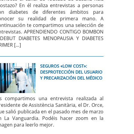
ostazo? En él realiza entrevistas a personas
on diabetes de diferentes ámbitos para
onocer su realidad de primera mano. A
ontinuación te compartimos una selección de
ntrevistas. APRENDIENDO CONTIGO BOMBON
 DEBUT DIABETES MENOPAUSIA Y DIABETES
RIMER […]
SEGUROS «LOW COST»:
DESPROTECCIÓN DEL USUARIO
Y PRECARIZACIÓN DEL MÉDICO
s compartimos una entrevista realizada al
residente de Assistència Sanitària, el Dr. Orce,
ue salió publicada en el pasado mes de marzo
n La Vanguardia. Podéis hacer zoom en la
magen para leerlo mejor.