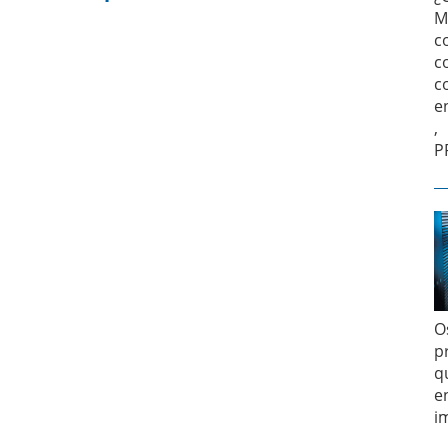
M
c
c
c
e
,
P
O
p
q
e
i