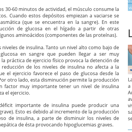
di
vi
ros 30-60 minutos de actividad, el músculo consume la
tos. Cuando estos depósitos empiezan a vaciarse se
plasmática (que se encuentra en la sangre). En este
ción de glucosa en el hígado a partir de otras
y algunos aminoácidos (componentes de las proteínas).
 niveles de insulina. Tanto un nivel alto como bajo de
a glucosa en sangre que pueden llegar a ser muy
la práctica de ejercicio físico provoca la detención de
 reducción de los niveles de insulina no afecta a la
ue el ejercicio favorece el paso de glucosa desde la
L
Por otro lado, esta disminución permite la producción
a
un factor muy importante tener un nivel de insulina
A
 el ejercicio.
a
e déficit importante de insulina puede producir una
v
grave). Esto es debido al incremento de la producción
s
so de insulina, a parte de disminuir los niveles de
s
hepática de ésta provocando hipoglucemias graves.