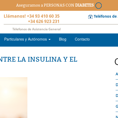
Aseguramos a PERSONAS CON
DIABETES
Llámanos! +34 93 410 60 35
Teléfonos de
+34 626 923 231
Télefonos de Asistencia General
Particulares y Autónomos
Blog
Contacto
TRE LA INSULINA Y EL
A
D
D
G
N