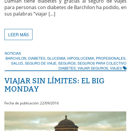
Damián tiene diabetes y gracias al seguro de viajes
para personas con diabetes de Barchilon ha podido, en
sus palabras “viajar […]
LEER MÁS
NOTICIAS
BARCHILON
,
DIABETES
,
GLUCEMIA
,
HIPOGLUCEMIA
,
PROFESIONALES
,
SALUD
,
SEGURO DE VIAJE
,
SEGUROS
,
SEGUROS PARA COLECTIVO
DIABETES
,
VIAJAR SEGUROS
,
VIAJES
VIAJAR SIN LÍMITES: EL BIG
MONDAY
Fecha de publicación: 22/09/2016