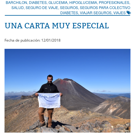
BARCHILON
,
DIABETES
,
GLUCEMIA
,
HIPOGLUCEMIA
,
PROFESIONALES
,
SALUD
,
SEGURO DE VIAJE
,
SEGUROS
,
SEGUROS PARA COLECTIVO
DIABETES
,
VIAJAR SEGUROS
,
VIAJES
UNA CARTA MUY ESPECIAL
Fecha de publicación: 12/01/2018