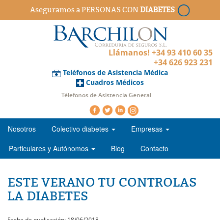
Aseguramos a PERSONAS CON
DIABETES
Llámanos! +34 93 410 60 35
+34 626 923 231
Teléfonos de Asistencia Médica
Cuadros Médicos
Télefonos de Asistencia General
Nosotros
Colectivo diabetes
Empresas
Particulares y Autónomos
Blog
Contacto
ESTE VERANO TU CONTROLAS
LA DIABETES
Fecha de publicación: 18/06/2018