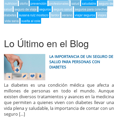
nutricion
otoño
prevención
profesionales
salud
saludable
seguro de
salud
seguro de viaje
seguros
seguro salud
seguros para colectivo
diabetes
susana ruiz mostazo
tardor
verano
viajar seguros
viajes
vida sana
vuelta al cole
Lo Último en el Blog
LA IMPORTANCIA DE UN SEGURO DE
SALUD PARA PERSONAS CON
DIABETES
La diabetes es una condición médica que afecta a
millones de personas en todo el mundo. Aunque
existen diversos tratamientos y avances en la medicina
que permiten a quienes viven con diabetes llevar una
vida plena y saludable, la importancia de contar con un
seguro […]