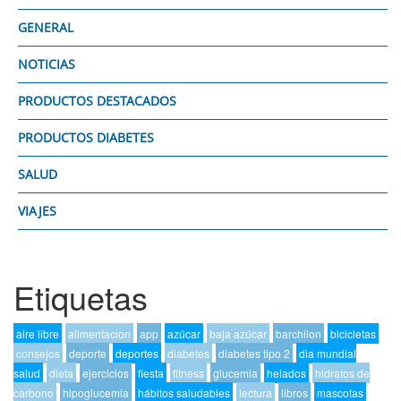
GENERAL
NOTICIAS
PRODUCTOS DESTACADOS
PRODUCTOS DIABETES
SALUD
VIAJES
Etiquetas
aire libre
alimentacion
app
azúcar
baja azúcar
barchilon
bicicletas
consejos
deporte
deportes
diabetes
diabetes tipo 2
dia mundial
salud
dieta
ejercicios
fiesta
fitness
glucemia
helados
hidratos de
carbono
hipoglucemia
hábitos saludables
lectura
libros
mascotas