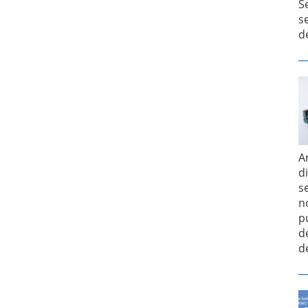
S
s
d
A
d
s
n
p
d
d