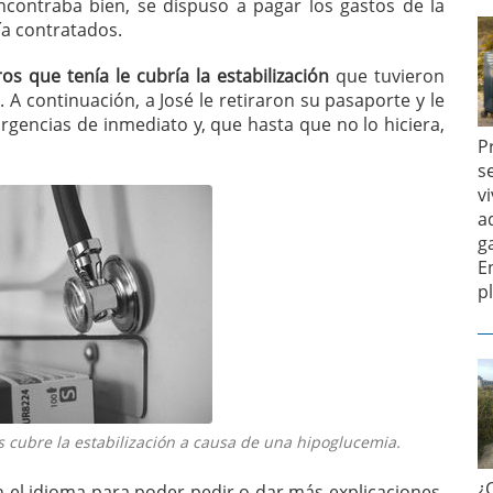
encontraba bien, se dispuso a pagar los gastos de la
ía contratados.
s que tenía le cubría la estabilización
que tuvieron
 A continuación, a José le retiraron su pasaporte y le
gencias de inmediato y, que hasta que no lo hiciera,
P
s
v
a
g
E
p
s cubre la estabilización a causa de una hipoglucemia.
¿
n el idioma para poder pedir o dar más explicaciones,