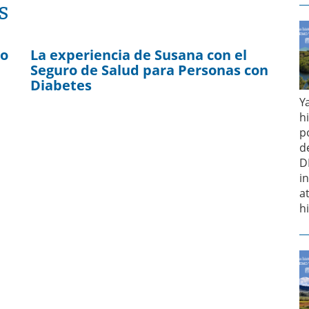
S
mo
La experiencia de Susana con el
Seguro de Salud para Personas con
Diabetes
Y
h
p
d
D
i
a
h