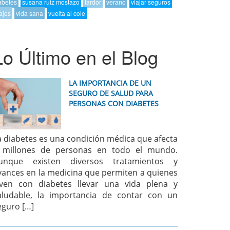
abetes
susana ruiz mostazo
tardor
verano
viajar seguros
ajes
vida sana
vuelta al cole
Lo Último en el Blog
LA IMPORTANCIA DE UN
SEGURO DE SALUD PARA
PERSONAS CON DIABETES
a diabetes es una condición médica que afecta
 millones de personas en todo el mundo.
unque existen diversos tratamientos y
vances en la medicina que permiten a quienes
iven con diabetes llevar una vida plena y
aludable, la importancia de contar con un
eguro […]