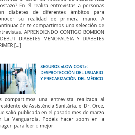
ostazo? En él realiza entrevistas a personas
on diabetes de diferentes ámbitos para
onocer su realidad de primera mano. A
ontinuación te compartimos una selección de
ntrevistas. APRENDIENDO CONTIGO BOMBON
 DEBUT DIABETES MENOPAUSIA Y DIABETES
RIMER […]
SEGUROS «LOW COST»:
DESPROTECCIÓN DEL USUARIO
Y PRECARIZACIÓN DEL MÉDICO
s compartimos una entrevista realizada al
residente de Assistència Sanitària, el Dr. Orce,
ue salió publicada en el pasado mes de marzo
n La Vanguardia. Podéis hacer zoom en la
magen para leerlo mejor.