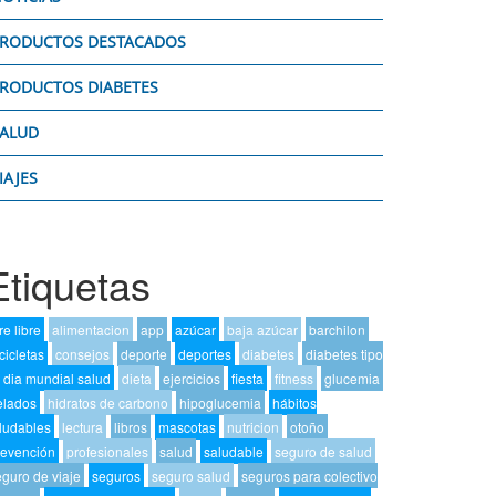
RODUCTOS DESTACADOS
RODUCTOS DIABETES
ALUD
IAJES
Etiquetas
re libre
alimentacion
app
azúcar
baja azúcar
barchilon
cicletas
consejos
deporte
deportes
diabetes
diabetes tipo
dia mundial salud
dieta
ejercicios
fiesta
fitness
glucemia
elados
hidratos de carbono
hipoglucemia
hábitos
ludables
lectura
libros
mascotas
nutricion
otoño
revención
profesionales
salud
saludable
seguro de salud
eguro de viaje
seguros
seguro salud
seguros para colectivo