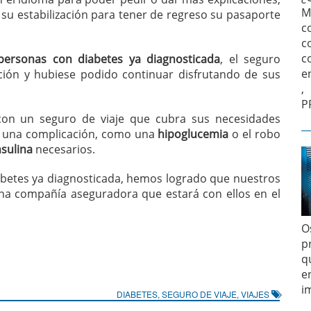
M
e su estabilización para tener de regreso su pasaporte
c
c
c
personas con diabetes ya diagnosticada
, el seguro
e
ación y hubiese podido continuar disfrutando de sus
,
P
r con un seguro de viaje que cubra sus necesidades
 una complicación, como una
hipoglucemia
o el robo
nsulina
necesarios.
abetes ya diagnosticada, hemos logrado que nuestros
una compañía aseguradora que estará con ellos en el
O
p
q
e
i
DIABETES
,
SEGURO DE VIAJE
,
VIAJES