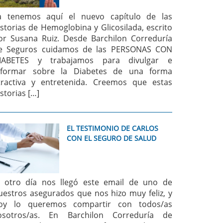
a tenemos aquí el nuevo capítulo de las
istorias de Hemoglobina y Glicosilada, escrito
or Susana Ruiz. Desde Barchilon Correduría
e Seguros cuidamos de las PERSONAS CON
IABETES y trabajamos para divulgar e
nformar sobre la Diabetes de una forma
tractiva y entretenida. Creemos que estas
istorias […]
EL TESTIMONIO DE CARLOS
CON EL SEGURO DE SALUD
l otro día nos llegó este email de uno de
uestros asegurados que nos hizo muy feliz, y
oy lo queremos compartir con todos/as
osotros/as. En Barchilon Correduría de