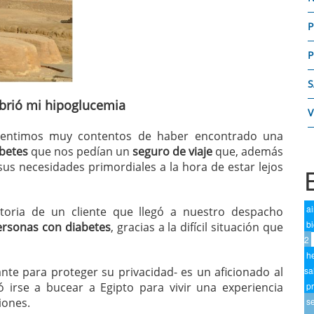
P
P
S
ubrió mi hipoglucemia
V
 sentimos muy contentos de haber encontrado una
abetes
que nos pedían un
seguro de viaje
que, además
sus necesidades primordiales a la hora de estar lejos
ai
toria de un cliente que llegó a nuestro despacho
bi
personas con diabetes
, gracias a la difícil situación que
2
h
te para proteger su privacidad- es un aficionado al
sa
 irse a bucear a Egipto para vivir una experiencia
p
iones.
s