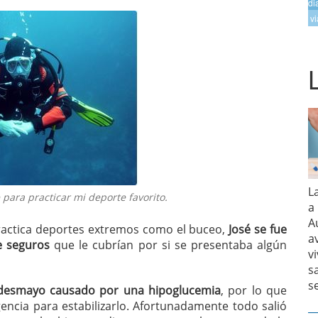
di
vi
L
para practicar mi deporte favorito.
a
A
ractica deportes extremos como el buceo,
José se fue
a
e seguros
que le cubrían por si se presentaba algún
v
s
s
desmayo causado por una hipoglucemia
, por lo que
gencia para estabilizarlo. Afortunadamente todo salió