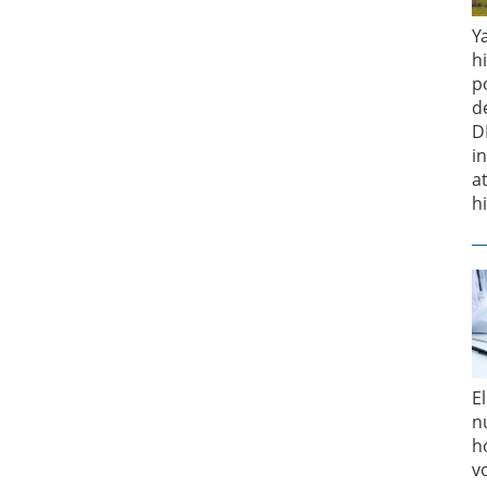
Y
h
p
d
D
i
a
h
E
n
h
v